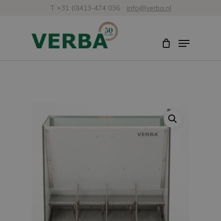
Skip
T +31 (0)413-474 036
info@verba.nl
to
Close
Menu
main
Menu
content