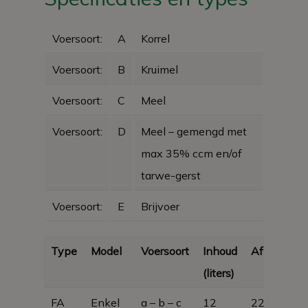
Voersoort:
A
Korrel
Voersoort:
B
Kruimel
Voersoort:
C
Meel
Voersoort:
D
Meel – gemengd met
max 35% ccm en/of
tarwe-gerst
Voersoort:
E
Brijvoer
Type
Model
Voersoort
Inhoud
Afmetinge
(liters)
FA
Enkel
a – b – c
12
225 x 280