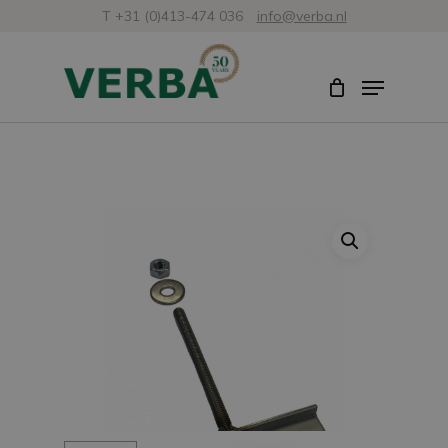
Skip
T +31 (0)413-474 036
info@verba.nl
to
Close
Menu
main
Menu
content