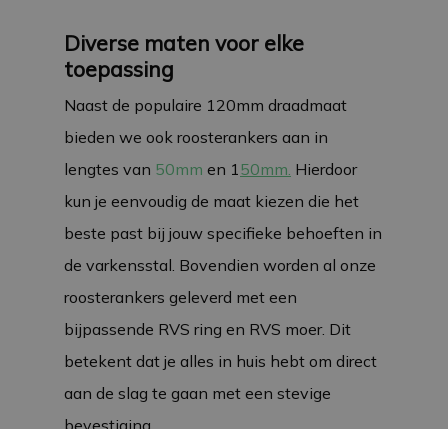
Diverse maten voor elke
toepassing
Naast de populaire 120mm draadmaat
bieden we ook roosterankers aan in
lengtes van
50mm
en 1
50mm.
Hierdoor
kun je eenvoudig de maat kiezen die het
beste past bij jouw specifieke behoeften in
de varkensstal. Bovendien worden al onze
roosterankers geleverd met een
bijpassende RVS ring en RVS moer. Dit
betekent dat je alles in huis hebt om direct
aan de slag te gaan met een stevige
bevestiging.