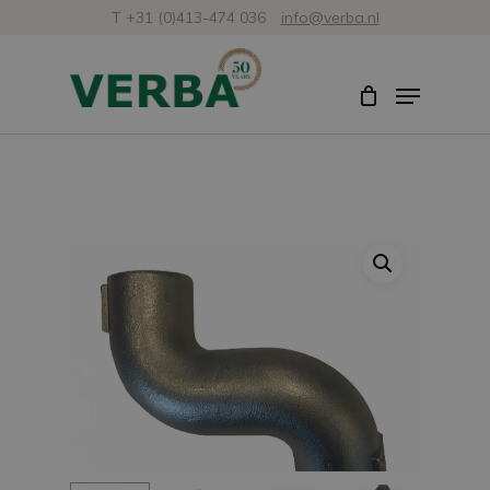
Skip
T +31 (0)413-474 036
info@verba.nl
to
Close
Menu
main
Menu
content