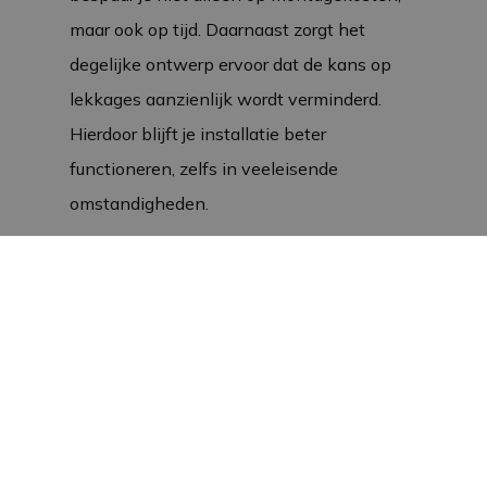
maar ook op tijd. Daarnaast zorgt het
degelijke ontwerp ervoor dat de kans op
lekkages aanzienlijk wordt verminderd.
Hierdoor blijft je installatie beter
functioneren, zelfs in veeleisende
omstandigheden.
Toepassingen in brijbakken en
dosators
Deze RVS ½” S-bocht wordt vaak gebruikt
in Verba
brijbakken
en
dosators
. In deze
toepassingen moeten de nippels onder
een hoek van 30 graden naar voren wijzen.
Bovenin de S-bocht kun je eenvoudig een