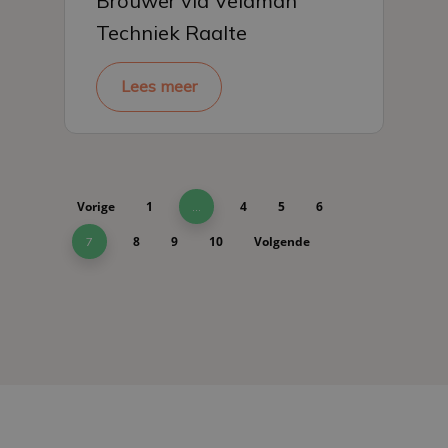
Brouwer via Veldman
Techniek Raalte
Lees meer
Vorige
1
4
5
6
…
8
9
10
Volgende
7