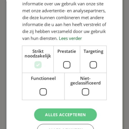
Droog eten beter met de
informatie over uw gebruik van onze site
VERBA Drowaco
met onze advertentie- en analysepartners,
die deze kunnen combineren met andere
informatie die u aan hen heeft verstrekt of
die zij hebben verzameld door uw gebruik
Lees meer
van hun diensten.
Lees verder
Strikt
Prestatie
Targeting
noodzakelijk
Functioneel
Niet-
geclassificeerd
ALLES ACCEPTEREN
Bert Verbakel Ridder in de