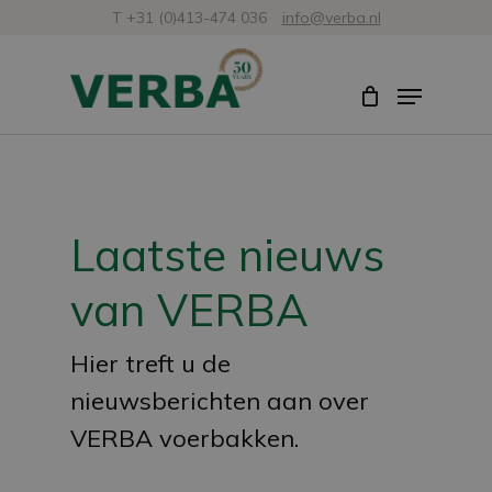
Skip
T +31 (0)413-474 036
info@verba.nl
to
Close
Menu
main
Menu
content
Laatste nieuws
van VERBA
Hier treft u de
nieuwsberichten aan over
VERBA voerbakken.