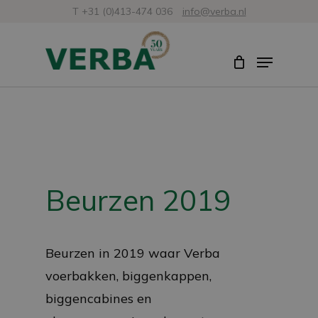
Skip
T +31 (0)413-474 036
info@verba.nl
to
Close
Menu
main
Menu
content
Beurzen 2019
Beurzen in 2019 waar Verba
voerbakken, biggenkappen,
biggencabines en