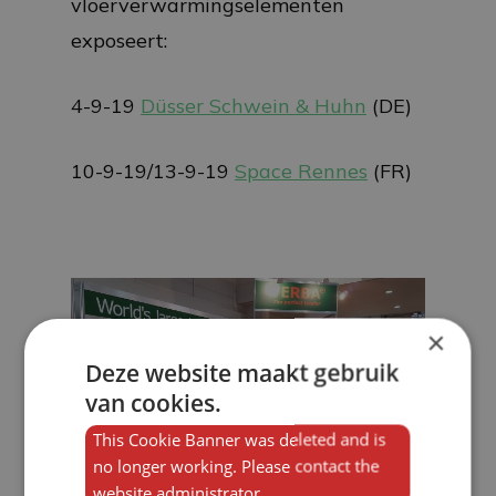
vloerverwarmingselementen
exposeert:
4-9-19
Düsser Schwein & Huhn
(DE)
10-9-19/13-9-19
Space Rennes
(FR)
×
Deze website maakt gebruik
van cookies.
This Cookie Banner was deleted and is
no longer working. Please contact the
website administrator.