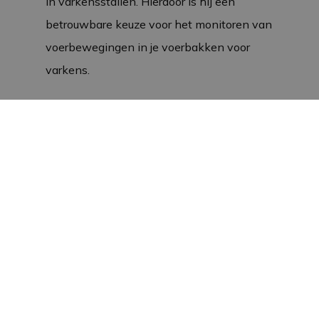
in varkensstallen. Hierdoor is hij een
betrouwbare keuze voor het monitoren van
voerbewegingen in je voerbakken voor
varkens.
Europese productie en
duurzaamheid
Deze bewegingssensor komt uit Europa en
biedt daardoor een garantie voor
uitstekende kwaliteit en betrouwbaarheid.
Omdat de sensor specifiek is ontwikkeld
voor varkensstallen, presteert hij goed in
omgevingen met vocht, stof en
temperatuurwisselingen. Bovendien biedt
de 5 meter kabel flexibiliteit bij het