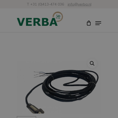
Skip
T +31 (0)413-474 036
info@verba.nl
to
Close
Menu
main
Menu
content