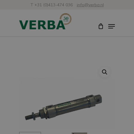
Skip
T +31 (0)413-474 036
info@verba.nl
to
Close
Menu
main
Menu
content