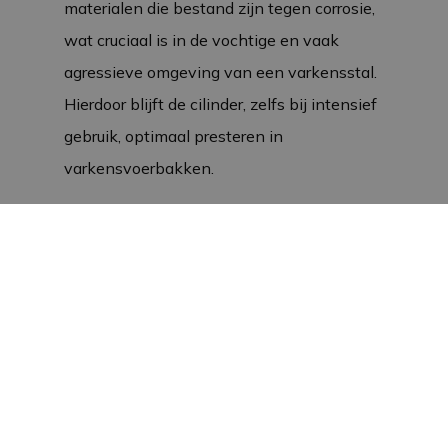
materialen die bestand zijn tegen corrosie,
wat cruciaal is in de vochtige en vaak
agressieve omgeving van een varkensstal.
Hierdoor blijft de cilinder, zelfs bij intensief
gebruik, optimaal presteren in
varkensvoerbakken.
Europese productie en
duurzaamheid
De productie van deze RVS cilinder vindt
plaats in Europa, wat garant staat voor
topkwaliteit. De
pneumatische
cilinder is
goed bestand tegen corrosie, waardoor hij
perfect geschikt is voor de uitdagingen van
varkensstallen. De M10 metrische