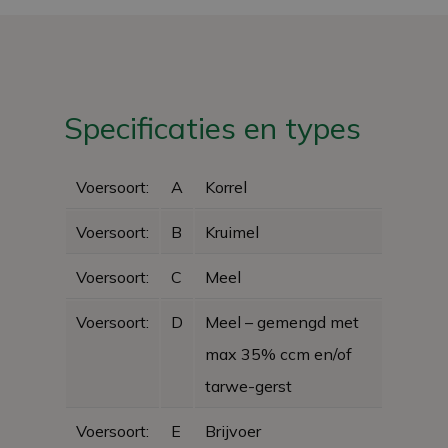
Specificaties en types
Voersoort:
A
Korrel
Voersoort:
B
Kruimel
Voersoort:
C
Meel
Voersoort:
D
Meel – gemengd met
max 35% ccm en/of
tarwe-gerst
Voersoort:
E
Brijvoer