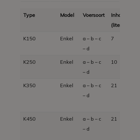
Type
Model
Voersoort
Inhoud
Af
(liters)
K150
Enkel
a – b – c
7
18
– d
x 
K250
Enkel
a – b – c
10
25
– d
x 
K350
Enkel
a – b – c
21
50
– d
x 5
10
K450
Enkel
a – b – c
21
50
– d
x 5
11