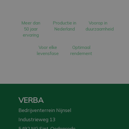
Meer dan
Productie in
Voorop in
50 jaar
Nederland
duurzaamheid
ervaring
Voor elke
Optimaal
levensfase
rendement
VERBA
Bedrijventerrein Nijnsel
Industrieweg 13
5492 NG Sint-Oedenrode