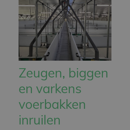
Zeugen, biggen
en varkens
voerbakken
inruilen