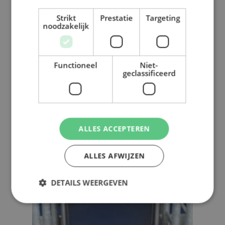
per 2030 in Nederland, krijgen we
Strikt
Prestatie
Targeting
veel vragen over…
noodzakelijk
Read More
Functioneel
Niet-
geclassificeerd
ALLES ACCEPTEREN
ALLES AFWIJZEN
DETAILS WEERGEVEN