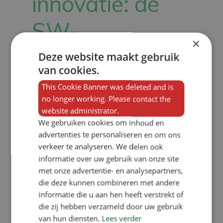
innovatie: de
SW-
×
krulstaarten
Deze website maakt gebruik
van cookies.
voerbak
This Cookie Banner was deleted and is
no longer working. Please contact the
website administrator.
We gebruiken cookies om inhoud en
By
Noortje Haegens
advertenties te personaliseren en om ons
verkeer te analyseren. We delen ook
Waarom een SW-
informatie over uw gebruik van onze site
krulstaartenvoerbak voor varkens?
met onze advertentie- en analysepartners,
Vanwege toekomstige welzijnseisen
die deze kunnen combineren met andere
informatie die u aan hen heeft verstrekt of
zoals BLK 1 ster per 2030 en voor het
die zij hebben verzameld door uw gebruik
verbod op varkensstaarten couperen
van hun diensten.
Lees verder