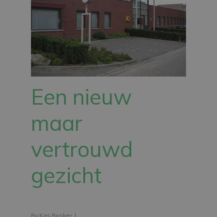
Een nieuw
maar
vertrouwd
gezicht
By
Kas Bosker