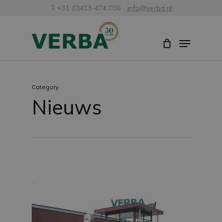
Skip
T +31 (0)413-474 036
info@verba.nl
to
Close
Menu
main
Menu
content
Category
Nieuws