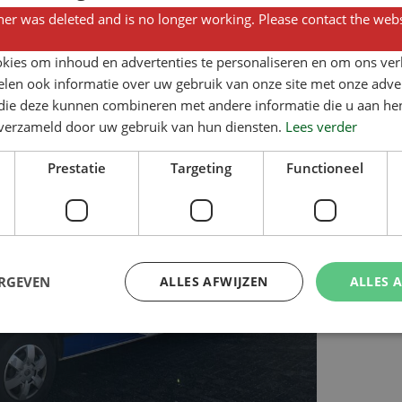
ieproces zo snel mogelijk kunnen hervatten.
er was deleted and is no longer working. Please contact the webs
kies om inhoud en advertenties te personaliseren en om ons ver
len ook informatie over uw gebruik van onze site met onze adver
 die deze kunnen combineren met andere informatie die u aan hen
n verzameld door uw gebruik van hun diensten.
Lees verder
Prestatie
Targeting
Functioneel
ERGEVEN
ALLES AFWIJZEN
ALLES 