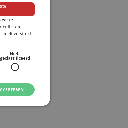
ite
keer te
tentie- en
 heeft verstrekt
Niet-
geclassificeerd
ACCEPTEREN