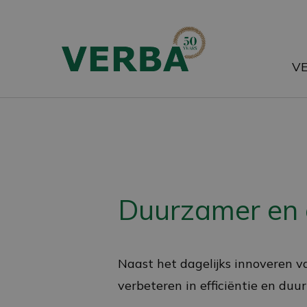
Skip
to
main
V
content
Duurzamer en e
Naast het dagelijks innoveren 
verbeteren in efficiëntie en duu