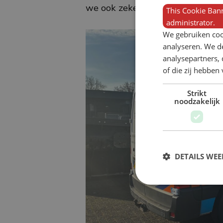
we ook zeker dat we ons product
This Cookie Bann
administrator.
We gebruiken coo
analyseren. We de
analysepartners,
of die zij hebbe
Strikt
noodzakelijk
DETAILS WE