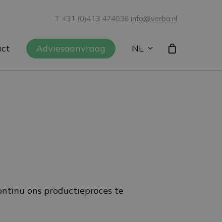
T +31 (0)413 474036
info@verba.nl
NL
act
Adviesaanvraag
ntinu ons productieproces te