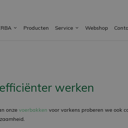
ERBA
Service
Producten
Webshop
Cont
fficiënter werken
van onze
voerbakken
voor varkens proberen we ook co
rzaamheid.