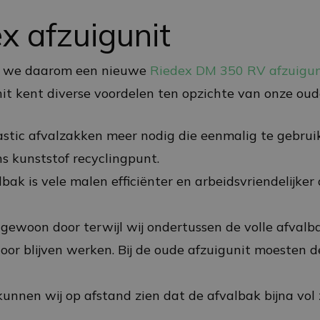
x afzuigunit
n we daarom een nieuwe
Riedex DM 350 RV afzuigun
nit kent diverse voordelen ten opzichte van onze oud
stic afvalzakken meer nodig die eenmalig te gebruik
ns kunststof recyclingpunt.
bak is vele malen efficiënter en arbeidsvriendelijker
 gewoon door terwijl wij ondertussen de volle afval
or blijven werken. Bij de oude afzuigunit moesten de
unnen wij op afstand zien dat de afvalbak bijna vol 