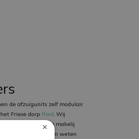
ers
nnen de afzuigunits zelf modulair
het Friese dorp
Ried
. Wij
ines van Nederlandse makelij
×
 er storingen optreden weten