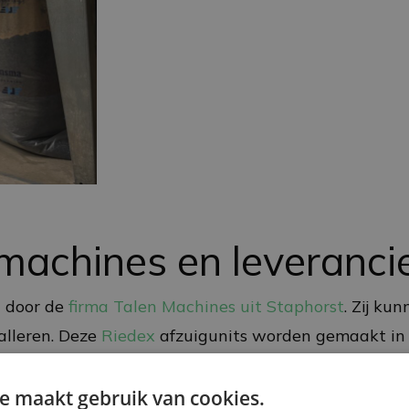
machines en leveranci
d door de
firma Talen Machines uit Staphorst
. Zij ku
alleren. Deze
Riedex
afzuigunits worden gemaakt in 
 om naast onze materialen ook zoveel mogelijk mach
Nederlandse machines van een erg hoog niveau en als
e maakt gebruik van cookies.