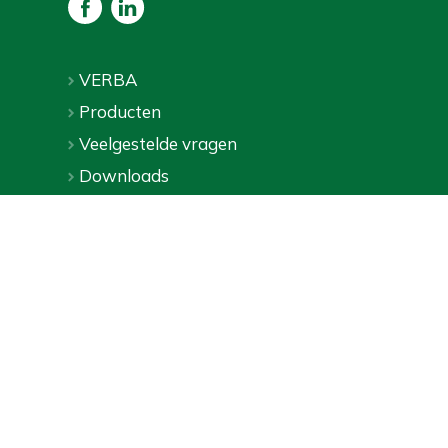
VERBA
Producten
Veelgestelde vragen
Downloads
Webshop
Privacybeleid
|
Algemene voorwaarden
| ©
VERBA
2026
Online marketingbureau Wecommerce