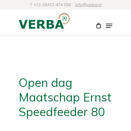
Skip
T +31 (0)413-474 036
info@verba.nl
to
Close
Menu
main
Menu
content
Open dag
Maatschap Ernst
Speedfeeder 80