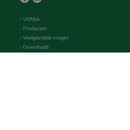
VERBA
Producten
Veelgestelde vragen
Downloads
Webshop
Privacybeleid
|
Algemene voorwaarden
| ©
VERBA
2026
Online marketingbureau Wecommerce