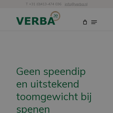
Skip
T +31 (0)413-474 036
info@verba.nl
to
Close
Menu
main
Menu
content
Geen speendip
en uitstekend
toomgewicht bij
spenen