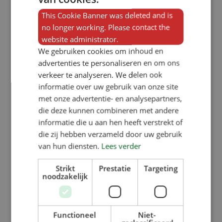
eenvoudige manier een uitstekend
This Cookie Banner was deleted and is
no longer working. Please contact the
toomgewicht bij spenen wordt
website administrator.
behaald. Daarnaast hebben de
We gebruiken cookies om inhoud en
biggen een betere gezondheid; de
advertenties te personaliseren en om ons
verkeer te analyseren. We delen ook
afgelopen twee jaar heeft de
informatie over uw gebruik van onze site
zeugenhouder geen problemen meer
met onze advertentie- en analysepartners,
gehad met Streptokokken.
die deze kunnen combineren met andere
informatie die u aan hen heeft verstrekt of
die zij hebben verzameld door uw gebruik
Minder arbeid
van hun diensten.
Lees verder
Werken met de KZB-feeder in een
Strikt
Prestatie
Targeting
noodzakelijk
kraamopfokhok bespaart op arbeid:
bij spenen is het niet nodig om een
ander voersysteem in het
Functioneel
Niet-