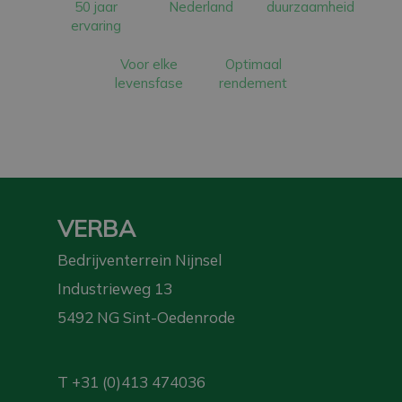
50 jaar
Nederland
duurzaamheid
ervaring
Voor elke
Optimaal
levensfase
rendement
VERBA
Bedrijventerrein Nijnsel
Industrieweg 13
5492 NG Sint-Oedenrode
T
+31 (0)413 474036