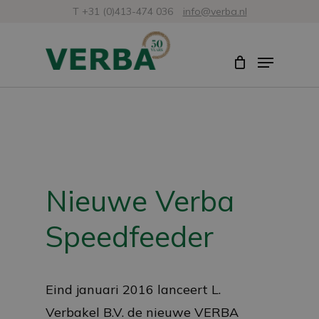
Skip
T +31 (0)413-474 036
info@verba.nl
to
Close
Menu
main
Menu
content
Nieuwe Verba
Speedfeeder
Eind januari 2016 lanceert L.
Verbakel B.V. de nieuwe VERBA