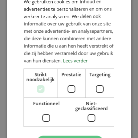
We gebruiken cookies om inhoud en
is verhoogd ten opzichte van zijn
advertenties te personaliseren en om ons
verkeer te analyseren. We delen ook
voorganger. L. Verbakel B.V. geeft 7
informatie over uw gebruik van onze site
jaar garantie op de Speedfeeder en
met onze advertentie- en analysepartners,
staat bekend om haar uitstekende
die deze kunnen combineren met andere
informatie die u aan hen heeft verstrekt of
eigen servicedienst.
die zij hebben verzameld door uw gebruik
van hun diensten.
Lees verder
Strikt
Prestatie
Targeting
noodzakelijk
Functioneel
Niet-
geclassificeerd