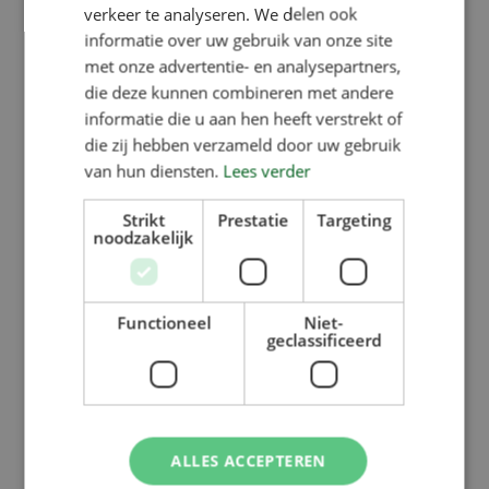
verkeer te analyseren. We delen ook
levertijden. Daar zitten ze vaak niet
informatie over uw gebruik van onze site
op te wachten. En daarnaast is het
met onze advertentie- en analysepartners,
transport naar Europa ook niet
die deze kunnen combineren met andere
informatie die u aan hen heeft verstrekt of
goedkoop, dus wij kiezen ervoor om
die zij hebben verzameld door uw gebruik
in ons werkgebied ook de productie
van hun diensten.
Lees verder
te houden.”
Strikt
Prestatie
Targeting
noodzakelijk
Niet alleen de productie, maar ook
het onderzoek houdt Verba liever in
Functioneel
Niet-
de regio. Al sinds jaar en dag
geclassificeerd
onderhoudt het bedrijf warme
contacten met VIC Sterksel. Onder
meer de biggennesten in het Pro
ALLES ACCEPTEREN
Dromi-principe worden door Verba