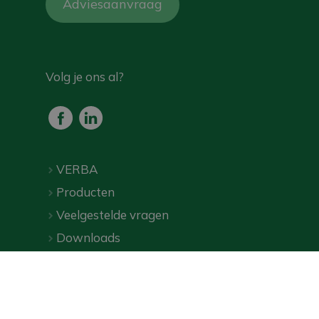
Adviesaanvraag
Volg je ons al?
VERBA
Producten
Veelgestelde vragen
Downloads
Webshop