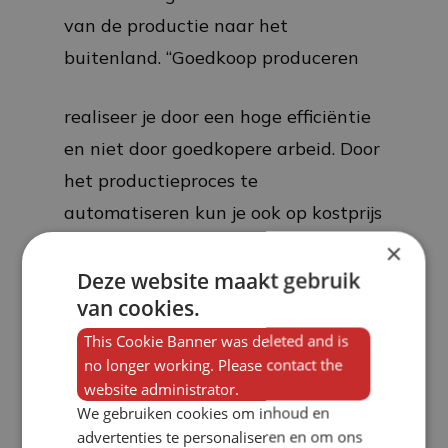
van de productie naar het
buitenland. “Goedkoop produceren
realiseer je door een hoge efficiëntie
en niet door goedkopere arbeid. Door
het productieproces te
automatiseren kun je ook op kostprijs
concurreren.”
×
Deze website maakt gebruik
Maar ook qua service is produceren
van cookies.
in het buitenland volgens Verbakel
This Cookie Banner was deleted and is
no longer working. Please contact the
geen optie. “In onze branche is het
website administrator.
produceren in voorraad geen optie,
We gebruiken cookies om inhoud en
dus krijgt de klant te maken met
advertenties te personaliseren en om ons