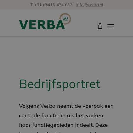
Skip
T +31 (0)413-474 036
info@verba.nl
to
Close
Menu
main
Menu
content
Bedrijfsportret
Volgens Verba neemt de voerbak een
centrale functie in als het varken
haar functiegebieden indeelt. Deze