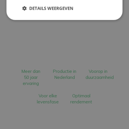
DETAILS WEERGEVEN
Meer dan
Productie in
Voorop in
50 jaar
Nederland
duurzaamheid
ervaring
Voor elke
Optimaal
levensfase
rendement