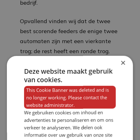
bedrijf.
Opvallend vinden wij dat de twee
best scorende feeders de enige twee
automaten zijn met een vierkante
trog; de rest heeft een ronde trog.
×
Deze website maakt gebruik
Test result page 1
van cookies.
Test result page 2
This Cookie Banner was deleted and is
Test result page 3
no longer working. Please contact the
Test result page 4
website administrator.
We gebruiken cookies om inhoud en
advertenties te personaliseren en om ons
verkeer te analyseren. We delen ook
informatie over uw gebruik van onze site