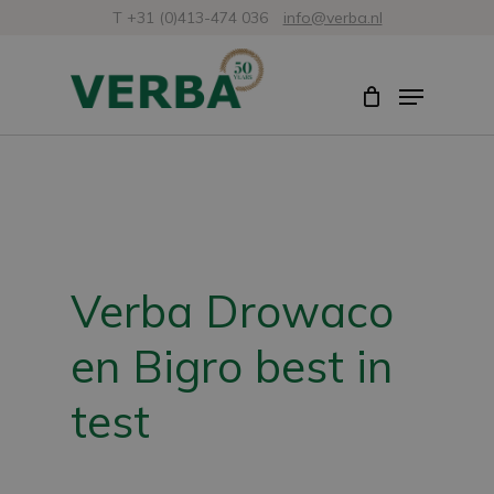
Skip
T +31 (0)413-474 036
info@verba.nl
to
Close
Menu
main
Menu
content
Verba Drowaco
en Bigro best in
test