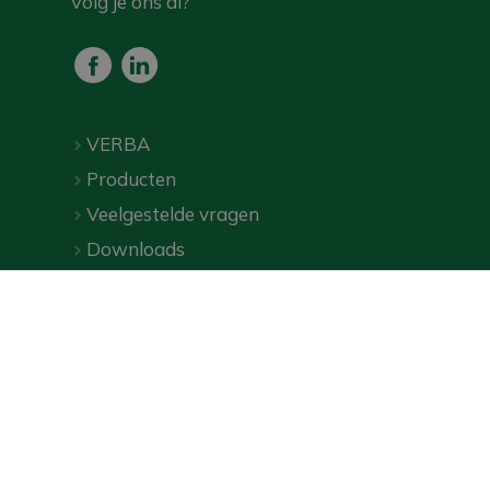
Volg je ons al?
VERBA
Producten
Veelgestelde vragen
Downloads
Webshop
Privacybeleid
|
Algemene voorwaarden
| ©
VERBA
2026