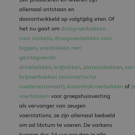
allemaal ontstaan en
doorontwikkeld op volgtijdig eten. Of
het nu gaat om
droogvoerbakken
voor varkens
,
droogvoerbakken voor
biggen
,
voerbakken met
geïntegreerde
drinkbakken
,
brijbakken
,
plateaubakken
,
var
brijvoerbakken (automatische
voederautomaat)
,
kraamhokvoerbakken
of
z
voerbakken
voor groepshuisvesting
als vervanger van zeugen
voerstations, ze zijn allemaal bedoeld
om ad libitum te voeren. De varkens
kunnen dus 24 uur per dag in alle