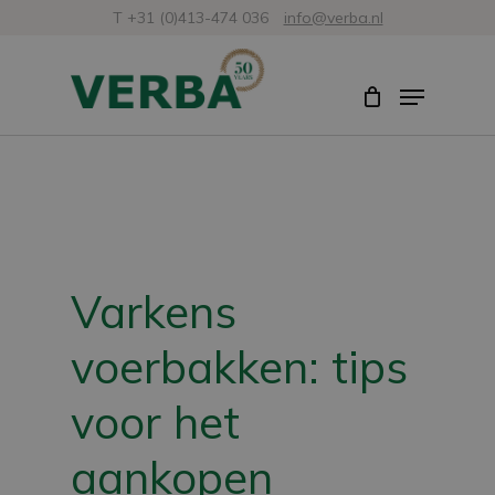
Skip
T +31 (0)413-474 036
info@verba.nl
to
Close
Menu
main
Menu
content
Varkens
voerbakken: tips
voor het
aankopen