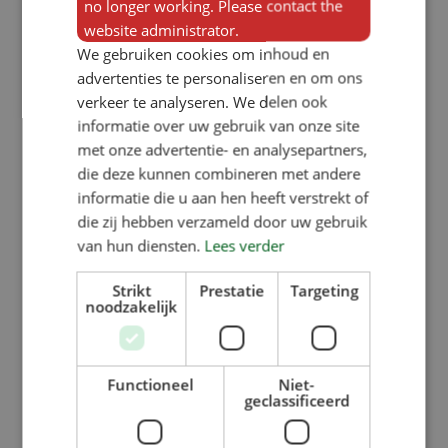
no longer working. Please contact the
website administrator.
We gebruiken cookies om inhoud en
Dat geldt ook bij drinkbakken, zien
advertenties te personaliseren en om ons
drinken doet drinken. Daarom zijn de
verkeer te analyseren. We delen ook
duodrinkers die in de wand
informatie over uw gebruik van onze site
met onze advertentie- en analysepartners,
ingebouwd kunnen worden
die deze kunnen combineren met andere
naast
droogvoerbakken voor
informatie die u aan hen heeft verstrekt of
biggen
en vleesvarkens zo populair.
die zij hebben verzameld door uw gebruik
van hun diensten.
Lees verder
De varkens zien elkaar
drinken.Varkens eten door deze
Strikt
Prestatie
Targeting
noodzakelijk
redenen liever uit een lichte als uit
een donkere voerbak.
Functioneel
Niet-
geclassificeerd
Als laatste komt een lichte voerbak
de hygiëne in de varkensstal enorm