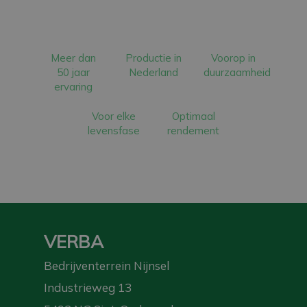
Meer dan
Productie in
Voorop in
50 jaar
Nederland
duurzaamheid
ervaring
Voor elke
Optimaal
levensfase
rendement
VERBA
Bedrijventerrein Nijnsel
Industrieweg 13