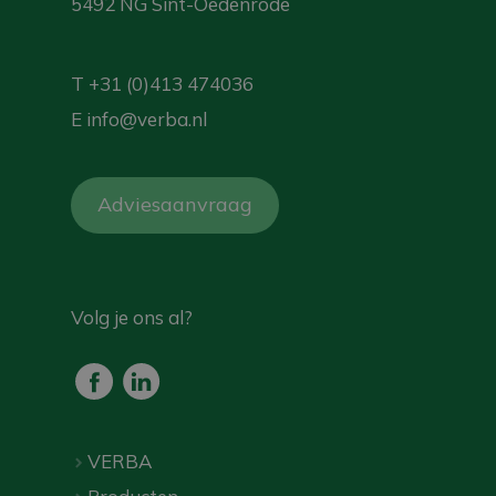
5492 NG Sint-Oedenrode
T
+31 (0)413 474036
E
info@verba.nl
Adviesaanvraag
Volg je ons al?
VERBA