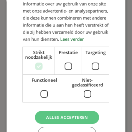
Kunststof platen voor
informatie over uw gebruik van onze site
dichte roostervloer
met onze advertentie- en analysepartners,
die deze kunnen combineren met andere
informatie die u aan hen heeft verstrekt of
die zij hebben verzameld door uw gebruik
Lees meer
van hun diensten.
Lees verder
Strikt
Prestatie
Targeting
noodzakelijk
Functioneel
Niet-
geclassificeerd
ALLES ACCEPTEREN
Gehakseld stro doseren