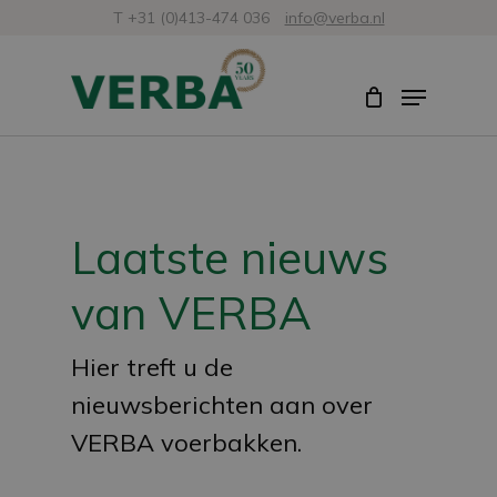
Skip
T +31 (0)413-474 036
info@verba.nl
to
Close
Menu
main
Menu
content
Laatste nieuws
van VERBA
Hier treft u de
nieuwsberichten aan over
VERBA voerbakken.