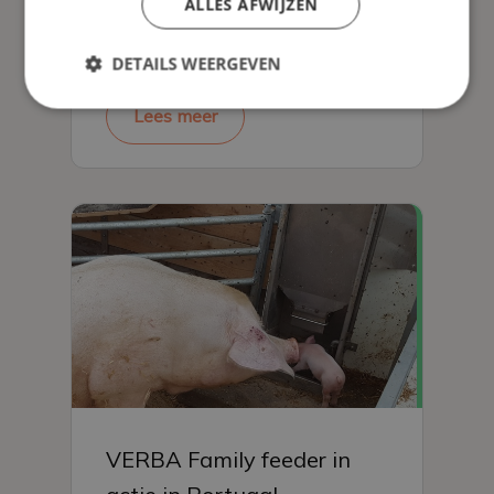
ALLES AFWIJZEN
met de FunFeeder
DETAILS WEERGEVEN
Lees meer
VERBA Family feeder in